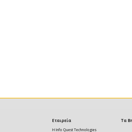
Κεντρική
Εταιρεία
Τα B
πλοήγηση
Η Info Quest Technologies