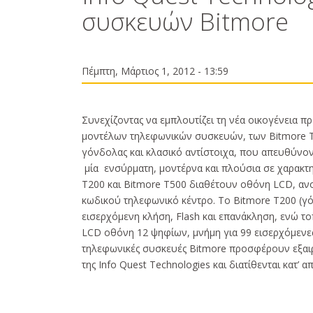
συσκευών Βitmore
Πέμπτη, Μάρτιος 1, 2012 - 13:59
Συνεχίζοντας να εμπλουτίζει τη νέα οικογένεια π
μοντέλων τηλεφωνικών συσκευών, των Bitmore T2
γόνδολας και κλασικό αντίστοιχα, που απευθύνοντ
μία ενσύρματη, μοντέρνα και πλούσια σε χαρακτ
T200 και Bitmore T500 διαθέτουν οθόνη LCD, ανο
κωδικού τηλεφωνικό κέντρο. Το Bitmore T200 (γό
εισερχόμενη κλήση, Flash και επανάκληση, ενώ τοπ
LCD οθόνη 12 ψηφίων, μνήμη για 99 εισερχόμενες 
τηλεφωνικές συσκευές Bitmore προσφέρουν εξαιρ
της Info Quest Technologies και διατίθενται κατ’