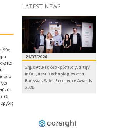
LATEST NEWS
ση δύο
ήμα
21/07/2026
ραφείο
Σημαντικές διακρίσεις για την
re
Info Quest Technologies στα
ρισμού
Boussias Sales Excellence Awards
 για
2026
αθέτει
ύ. Οι
ουργίας