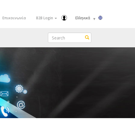
Select
Επικοινωνία
B2B Login
your
language
Search
Search