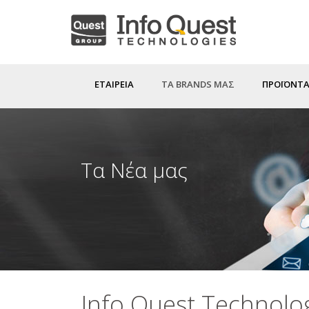
Παράκαμψη
προς
το
κυρίως
ΕΤΑΙΡΕΙΑ
ΤΑ BRANDS ΜΑΣ
ΠΡΟΪΟΝΤΑ
περιεχόμενο
Τα Νέα μας
Info Quest Technolo