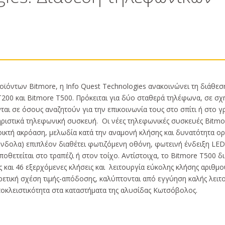
ροϊόντων Bitmore, η Info Quest Technologies ανακοινώνει τη διάθε
00 και Bitmore T500. Πρόκειται για δύο σταθερά τηλέφωνα, σε σχ
αι σε όσους αναζητούν για την επικοινωνία τους στο σπίτι ή στο γ
ηριστικά τηλεφωνική συσκευή. Οι νέες τηλεφωνικές συσκευές Bitmo
ικτή ακρόαση, μελωδία κατά την αναμονή κλήσης και δυνατότητα ο
νδολα) επιπλέον διαθέτει φωτιζόμενη οθόνη, φωτεινή ένδειξη LED
οθετείται στο τραπέζι ή στον τοίχο. Αντίστοιχα, το Bitmore T500 δι
και 46 εξερχόμενες κλήσεις και λειτουργία εύκολης κλήσης αριθμο
ετική σχέση τιμής-απόδοσης, καλύπτονται από εγγύηση καλής λειτ
 αποκλειστικότητα στα καταστήματα της αλυσίδας Κωτσόβολος.