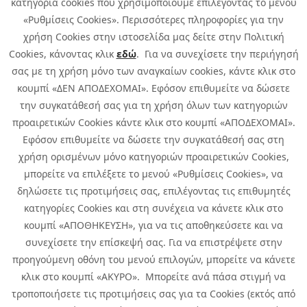
κατηγορία cookies που χρησιμοποιούμε επιλέγοντας το μενού
«Ρυθμίσεις Cookies». Περισσότερες πληροφορίες για την
χρήση Cookies στην ιστοσελίδα μας δείτε στην Πολιτική
Cookies, κάνοντας κλικ
εδώ
. Για να συνεχίσετε την περιήγησή
σας με τη χρήση μόνο των αναγκαίων cookies, κάντε κλικ στο
κουμπί «ΔΕΝ ΑΠΟΔΕΧΟΜΑΙ». Εφόσον επιθυμείτε να δώσετε
την συγκατάθεσή σας για τη χρήση όλων των κατηγοριών
προαιρετικών Cookies κάντε κλικ στο κουμπί «ΑΠΟΔΕΧΟΜΑΙ».
Εφόσον επιθυμείτε να δώσετε την συγκατάθεσή σας στη
χρήση ορισμένων μόνο κατηγοριών προαιρετικών Cookies,
μπορείτε να επιλέξετε το μενού «Ρυθμίσεις Cookies», να
δηλώσετε τις προτιμήσεις σας, επιλέγοντας τις επιθυμητές
κατηγορίες Cookies και στη συνέχεια να κάνετε κλικ στο
κουμπί «ΑΠΟΘΗΚΕΥΣΗ», για να τις αποθηκεύσετε και να
συνεχίσετε την επίσκεψή σας. Για να επιστρέψετε στην
προηγούμενη οθόνη του μενού επιλογών, μπορείτε να κάνετε
Copyright © 2026 Infoquest.gr Με επιφύλαξη κάθε νόμιμου δικαιώματος.
κλικ στο κουμπί «ΑΚΥΡΟ». Μπορείτε ανά πάσα στιγμή να
τροποποιήσετε τις προτιμήσεις σας για τα Cookies (εκτός από
Πολιτική Cookies
Προτιμήσεις Cookies
|
Όροι Χρήσης