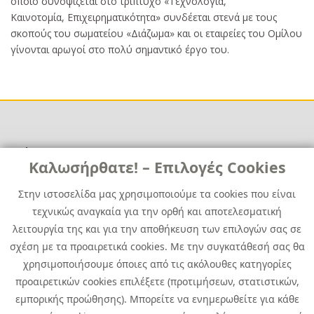
οποίο συνοψίζεται στο τρίπτυχο «Τεχνολογία,
Καινοτομία, Επιχειρηματικότητα» συνδέεται στενά με τους
σκοπούς του σωματείου «Διάζωμα» και οι εταιρείες του Ομίλου
γίνονται αρωγοί στο πολύ σημαντικό έργο του.
Χρήσιμα
Χρήσιμα
Καλωσήρθατε! – Επιλογές Cookies
Επικοινωνία
Νέα
Στην ιστοσελίδα μας χρησιμοποιούμε τα cookies που είναι
Media Kit
Καριέρα
τεχνικώς αναγκαία για την ορθή και αποτελεσματική
Όμιλος Quest
λειτουργία της και για την αποθήκευση των επιλογών σας σε
Site Map
σχέση με τα προαιρετικά cookies. Με την συγκατάθεσή σας θα
χρησιμοποιήσουμε όποιες από τις ακόλουθες κατηγορίες
προαιρετικών cookies επιλέξετε (προτιμήσεων, στατιστικών,
εμπορικής προώθησης). Μπορείτε να ενημερωθείτε για κάθε