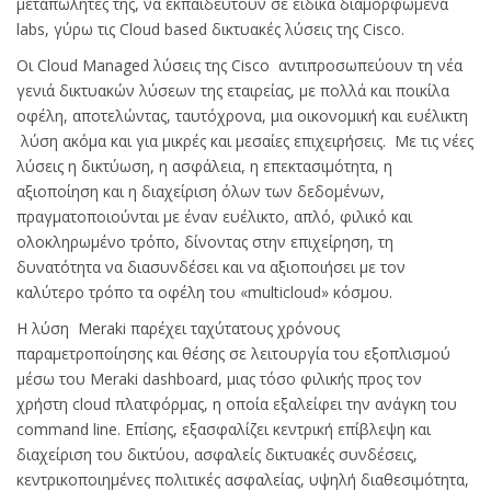
μεταπωλητές της, να εκπαιδευτούν σε ειδικά διαμορφωμένα
labs, γύρω τις Cloud based δικτυακές λύσεις της Cisco.
Οι Cloud Managed λύσεις της Cisco αντιπροσωπεύoυν τη νέα
γενιά δικτυακών λύσεων της εταιρείας, με πολλά και ποικίλα
οφέλη, αποτελώντας, ταυτόχρονα, μια οικονομική και ευέλικτη
λύση ακόμα και για μικρές και μεσαίες επιχειρήσεις. Με τις νέες
λύσεις η δικτύωση, η ασφάλεια, η επεκτασιμότητα, η
αξιοποίηση και η διαχείριση όλων των δεδομένων,
πραγματοποιούνται με έναν ευέλικτο, απλό, φιλικό και
ολοκληρωμένο τρόπο, δίνοντας στην επιχείρηση, τη
δυνατότητα να διασυνδέσει και να αξιοποιήσει με τον
καλύτερο τρόπο τα οφέλη του «multicloud» κόσμου.
Η λύση Meraki παρέχει ταχύτατους χρόνους
παραμετροποίησης και θέσης σε λειτουργία του εξοπλισμού
μέσω του Meraki dashboard, μιας τόσο φιλικής προς τον
χρήστη cloud πλατφόρμας, η οποία εξαλείφει την ανάγκη του
command line. Επίσης, εξασφαλίζει κεντρική επίβλεψη και
διαχείριση του δικτύου, ασφαλείς δικτυακές συνδέσεις,
κεντρικοποιημένες πολιτικές ασφαλείας, υψηλή διαθεσιμότητα,