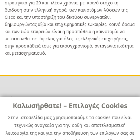
στρατηγικά για 20 και πλέον χρόνια, με κοινό στόχο τη
διάδοση στην ελληνική αγορά των καινοτόμων λύσεων της
Cisco και την υποστήριξη του δικτύου συνεργατών,
δημιουργώντας αξία και επιχειρηματικές ευκαιρίες. Κοινό όραμα
και των δύο εταιρειών είναι η προσπάθεια η καινοτομία να
μετουσιωθεί σε όφελος για όλες τις ελληνικές επιχειρήσεις,
στην προσπάθειά τους για εκσυγχρονισμό, ανταγωνιστικότητα
και μετασχηματισμό.
Χρήσιμα
Χρήσιμα
Καλωσήρθατε! – Επιλογές Cookies
Επικοινωνία
Νέα
Στην ιστοσελίδα μας χρησιμοποιούμε τα cookies που είναι
Media Kit
Καριέρα
τεχνικώς αναγκαία για την ορθή και αποτελεσματική
Όμιλος Quest
λειτουργία της και για την αποθήκευση των επιλογών σας σε
Site Map