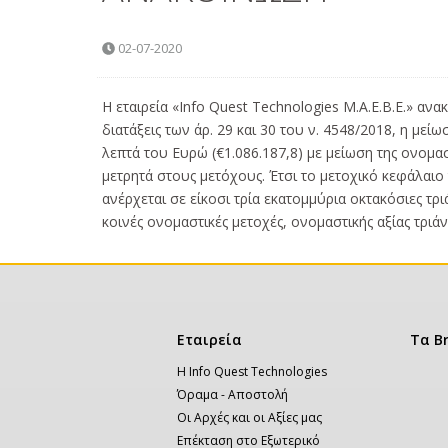
02-07-2020
Η εταιρεία «Info Quest Technologies Μ.Α.Ε.Β.Ε.» α
διατάξεις των άρ. 29 και 30 του ν. 4548/2018, η με
λεπτά του Ευρώ (€1.086.187,8) με μείωση της ονομα
μετρητά στους μετόχους. Έτσι το μετοχικό κεφάλαιο 
ανέρχεται σε είκοσι τρία εκατομμύρια οκτακόσιες τρ
κοινές ονομαστικές μετοχές, ονομαστικής αξίας τριά
Κεντρική
Εταιρεία
Τα B
πλοήγηση
Η Info Quest Technologies
Όραμα - Αποστολή
Οι Αρχές και οι Αξίες μας
Επέκταση στο Εξωτερικό