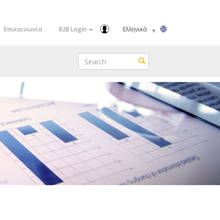
Select
Επικοινωνία
B2B Login
your
language
Search
Search