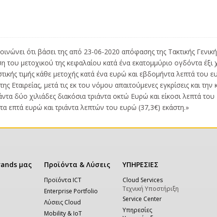
νακοινώνει ότι βάσει της από 23-06-2020 απόφασης της Τακτικής Γεν
ίωση του μετοχικού της κεφαλαίου κατά ένα εκατομμύριο ογδόντα έξι
στικής τιμής κάθε μετοχής κατά ένα ευρώ και εβδομήντα λεπτά του ε
της Εταιρείας, μετά τις εκ του νόμου απαιτούμενες εγκρίσεις και τη
ιάντα δύο χιλιάδες διακόσια τριάντα οκτώ Ευρώ και είκοσι λεπτά του
ντα επτά ευρώ και τριάντα λεπτών του ευρώ (37,3€) εκάστη.»
rands μας
Προϊόντα & Λύσεις
ΥΠΗΡΕΣΙΕΣ
Προϊόντα ICT
Cloud Services
Τεχνική Υποστήριξη
Enterprise Portfolio
Service Center
Λύσεις Cloud
Υπηρεσίες
Mobility & IoT