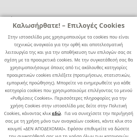
Χρήσιμα
Χρήσιμα
Καλωσήρθατε! – Επιλογές Cookies
Επικοινωνία
Νέα
Στην ιστοσελίδα μας χρησιμοποιούμε τα cookies που είναι
Media Kit
Καριέρα
τεχνικώς αναγκαία για την ορθή και αποτελεσματική
Όμιλος Quest
λειτουργία της και για την αποθήκευση των επιλογών σας σε
Site Map
σχέση με τα προαιρετικά cookies. Με την συγκατάθεσή σας θα
χρησιμοποιήσουμε όποιες από τις ακόλουθες κατηγορίες
προαιρετικών cookies επιλέξετε (προτιμήσεων, στατιστικών,
εμπορικής προώθησης). Μπορείτε να ενημερωθείτε για κάθε
κατηγορία cookies που χρησιμοποιούμε επιλέγοντας το μενού
«Ρυθμίσεις Cookies». Περισσότερες πληροφορίες για την
χρήση Cookies στην ιστοσελίδα μας δείτε στην Πολιτική
Cookies, κάνοντας κλικ
εδώ
. Για να συνεχίσετε την περιήγησή
σας με τη χρήση μόνο των αναγκαίων cookies, κάντε κλικ στο
κουμπί «ΔΕΝ ΑΠΟΔΕΧΟΜΑΙ». Εφόσον επιθυμείτε να δώσετε
την συγκατάθεσή σας για τη χρήση όλων των κατηγοριών