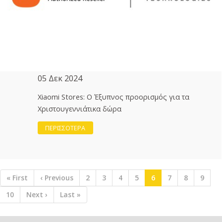
05 Δεκ 2024
Xiaomi Stores: Ο Έξυπνος προορισμός για τα
Χριστουγεννιάτικα δώρα
ΠΕΡΙΣΣΟΤΕΡΑ
Σελιδοποίηση
First
« First
Προηγούμενη
‹ Previous
Σελίδα
2
Σελίδα
3
Σελίδα
4
Σελίδα
5
Τρέχουσα
6
Σελίδα
7
Σελίδα
8
Σελίδ
9
page
σελίδα
σελίδα
Σελίδα
10
Next
Next ›
Last
Last »
page
page