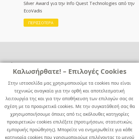
Silver Award για την Info Quest Technologies από την
EcoVadis
ΠΕΡΙΣΣΟΤΕΡΑ
Χρήσιμα
Χρήσιμα
Καλωσήρθατε! – Επιλογές Cookies
Επικοινωνία
Νέα
Στην ιστοσελίδα μας χρησιμοποιούμε τα cookies που είναι
Media Kit
Καριέρα
τεχνικώς αναγκαία για την ορθή και αποτελεσματική
Όμιλος Quest
λειτουργία της και για την αποθήκευση των επιλογών σας σε
Site Map
σχέση με τα προαιρετικά cookies. Με την συγκατάθεσή σας θα
χρησιμοποιήσουμε όποιες από τις ακόλουθες κατηγορίες
προαιρετικών cookies επιλέξετε (προτιμήσεων, στατιστικών,
εμπορικής προώθησης). Μπορείτε να ενημερωθείτε για κάθε
κατηγορία cookies που χρησιμοποιούμε επιλέγοντας το μενού