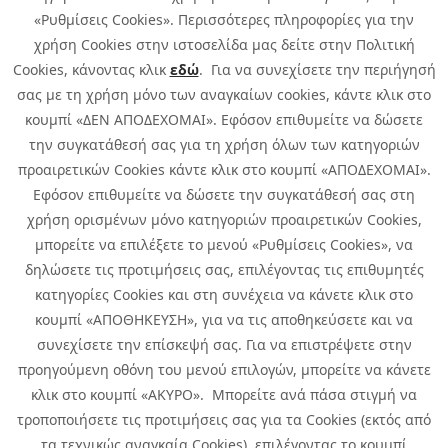
«Ρυθμίσεις Cookies». Περισσότερες πληροφορίες για την
χρήση Cookies στην ιστοσελίδα μας δείτε στην Πολιτική
Cookies, κάνοντας κλικ
εδώ
. Για να συνεχίσετε την περιήγησή
σας με τη χρήση μόνο των αναγκαίων cookies, κάντε κλικ στο
κουμπί «ΔΕΝ ΑΠΟΔΕΧΟΜΑΙ». Εφόσον επιθυμείτε να δώσετε
την συγκατάθεσή σας για τη χρήση όλων των κατηγοριών
προαιρετικών Cookies κάντε κλικ στο κουμπί «ΑΠΟΔΕΧΟΜΑΙ».
Εφόσον επιθυμείτε να δώσετε την συγκατάθεσή σας στη
χρήση ορισμένων μόνο κατηγοριών προαιρετικών Cookies,
μπορείτε να επιλέξετε το μενού «Ρυθμίσεις Cookies», να
δηλώσετε τις προτιμήσεις σας, επιλέγοντας τις επιθυμητές
κατηγορίες Cookies και στη συνέχεια να κάνετε κλικ στο
κουμπί «ΑΠΟΘΗΚΕΥΣΗ», για να τις αποθηκεύσετε και να
συνεχίσετε την επίσκεψή σας. Για να επιστρέψετε στην
προηγούμενη οθόνη του μενού επιλογών, μπορείτε να κάνετε
Copyright © 2026 Infoquest.gr Με επιφύλαξη κάθε νόμιμου δικαιώματος.
κλικ στο κουμπί «ΑΚΥΡΟ». Μπορείτε ανά πάσα στιγμή να
τροποποιήσετε τις προτιμήσεις σας για τα Cookies (εκτός από
Πολιτική Cookies
Προτιμήσεις Cookies
|
Όροι Χρήσης
τα τεχνικώς αναγκαία Cookies), επιλέγοντας το κουμπί
Πολιτική Απορρήτου: Για να ενημερωθείτε σχετικά με την επεξεργασία