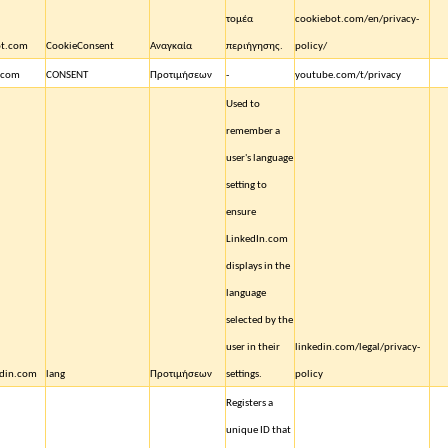
τομέα
cookiebot.com/en/privacy-
ot.com
CookieConsent
Αναγκαία
περιήγησης.
policy/
.com
CONSENT
Προτιμήσεων
-
youtube.com/t/privacy
Used to
remember a
user's language
setting to
ensure
LinkedIn.com
displays in the
language
selected by the
user in their
linkedin.com/legal/privacy-
edin.com
lang
Προτιμήσεων
settings.
policy
Registers a
unique ID that