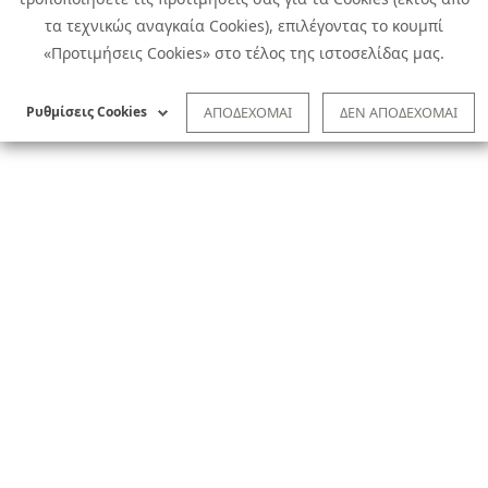
Πολιτική Cookies
Προτιμήσεις Cookies
|
Όροι Χρήσης
τα τεχνικώς αναγκαία Cookies), επιλέγοντας το κουμπί
Πολιτική Απορρήτου: Για να ενημερωθείτε σχετικά με την επεξεργασία
προσωπικών δεδομένων πατήστε
εδώ
.
«Προτιμήσεις Cookies» στο τέλος της ιστοσελίδας μας.
Ειδική Δήλωση CCTV
|
Ειδική Δήλωση Απορρήτου Υποβολής
Αναφορών
Ρυθμίσεις Cookies
ΑΠΟΔΕΧΟΜΑΙ
ΔΕΝ ΑΠΟΔΕΧΟΜΑΙ