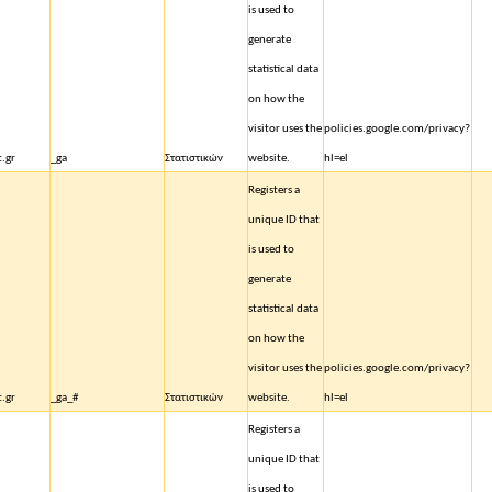
is used to
generate
statistical data
on how the
visitor uses the
policies.google.com/privacy?
t.gr
_ga
Στατιστικών
website.
hl=el
Registers a
unique ID that
is used to
generate
statistical data
on how the
visitor uses the
policies.google.com/privacy?
t.gr
_ga_#
Στατιστικών
website.
hl=el
Registers a
unique ID that
is used to