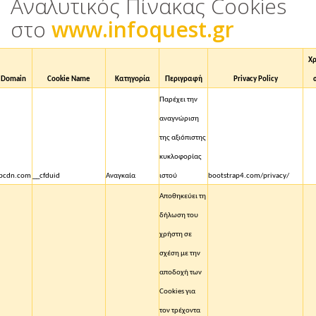
Αναλυτικός Πίνακας Cookies
στo
www.infoquest.gr
Χρ
 Domain
Cookie Name
Κατηγορία
Περιγραφή
Privacy Policy
Παρέχει την
αναγνώριση
της αξιόπιστης
κυκλοφορίας
apcdn.com
__cfduid
Αναγκαία
ιστού
bootstrap4.com/privacy/
Αποθηκεύει τη
δήλωση του
χρήστη σε
σχέση με την
αποδοχή των
Cookies
για
τον τρέχοντα