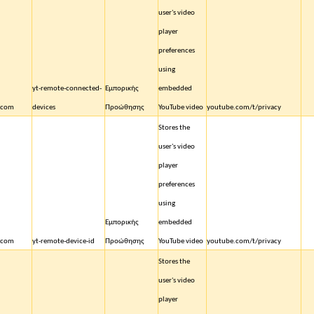
user's video
player
preferences
using
yt-remote-connected-
Εμπορικής
embedded
.com
devices
Προώθησης
YouTube video
youtube.com/t/privacy
Stores the
user's video
player
preferences
using
Εμπορικής
embedded
.com
yt-remote-device-id
Προώθησης
YouTube video
youtube.com/t/privacy
Stores the
user's video
player