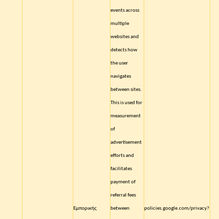
events across
multiple
websites and
detects how
the user
navigates
between sites.
This is used for
measurement
of
advertisement
efforts and
facilitates
payment of
referral fees
Εμπορικής
between
policies.google.com/privacy?