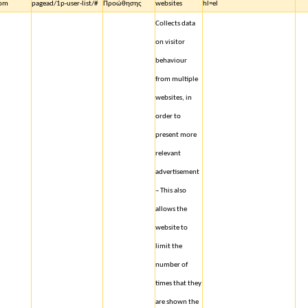
com
pagead/1p-user-list/#
Προώθησης
websites
hl=el
Collects data
on visitor
behaviour
from multiple
websites, in
order to
present more
relevant
advertisement
– This also
allows the
website to
limit the
number of
times that they
are shown the