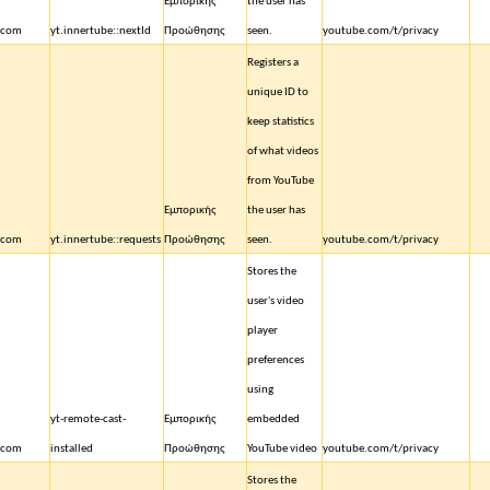
Εμπορικής
the user has
.com
yt.innertube::nextId
Προώθησης
seen.
youtube.com/t/privacy
Registers a
unique ID to
keep statistics
of what videos
from YouTube
Εμπορικής
the user has
.com
yt.innertube::requests
Προώθησης
seen.
youtube.com/t/privacy
Stores the
user's video
player
preferences
using
yt-remote-cast-
Εμπορικής
embedded
.com
installed
Προώθησης
YouTube video
youtube.com/t/privacy
Stores the