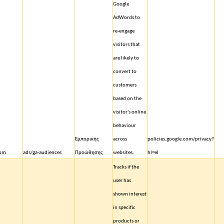
Google
AdWords to
re-engage
visitors that
are likely to
convert to
customers
based on the
visitor's online
behaviour
Εμπορικής
across
policies.google.com/privacy?
com
ads/ga-audiences
Προώθησης
websites.
hl=el
Tracks if the
user has
shown interest
in specific
products or