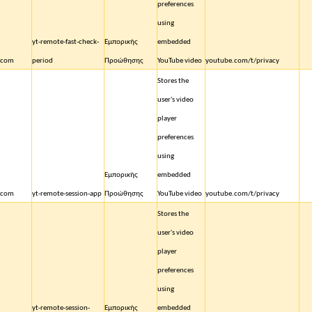
preferences
using
yt-remote-fast-check-
Εμπορικής
embedded
.com
period
Προώθησης
YouTube video
youtube.com/t/privacy
Stores the
user's video
player
preferences
using
Εμπορικής
embedded
.com
yt-remote-session-app
Προώθησης
YouTube video
youtube.com/t/privacy
Stores the
user's video
player
preferences
using
yt-remote-session-
Εμπορικής
embedded