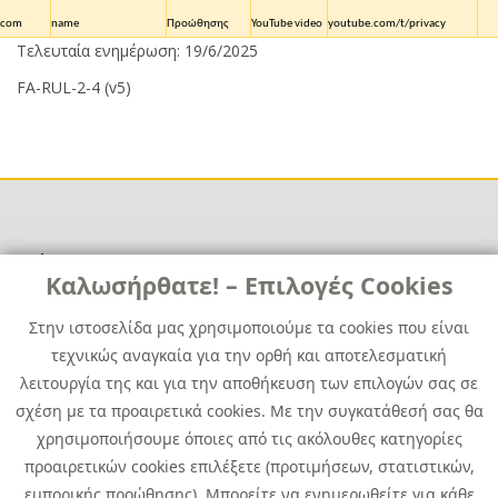
.com
name
Προώθησης
YouTube video
youtube.com/t/privacy
Τελευταία ενημέρωση: 19/6/2025
FA-RUL-2-4 (v5)
Χρήσιμα
Χρήσιμα
Καλωσήρθατε! – Επιλογές Cookies
Επικοινωνία
Νέα
Στην ιστοσελίδα μας χρησιμοποιούμε τα cookies που είναι
Media Kit
Καριέρα
τεχνικώς αναγκαία για την ορθή και αποτελεσματική
Όμιλος Quest
λειτουργία της και για την αποθήκευση των επιλογών σας σε
Site Map
σχέση με τα προαιρετικά cookies. Με την συγκατάθεσή σας θα
χρησιμοποιήσουμε όποιες από τις ακόλουθες κατηγορίες
προαιρετικών cookies επιλέξετε (προτιμήσεων, στατιστικών,
εμπορικής προώθησης). Μπορείτε να ενημερωθείτε για κάθε