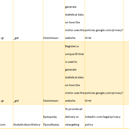
generate
statistical data
on how the
visitor uses the
policies.google.com/privacy?
t.gr
_gat
Στατιστικών
website.
hl=el
Registers a
unique ID that
is used to
generate
statistical data
on how the
visitor uses the
policies.google.com/privacy?
t.gr
_gid
Στατιστικών
website.
hl=el
To provide ad
Εμπορικής
delivery or
linkedin.com/legal/privacy-
.com
AnalyticsSyncHistory
Προώθησης
retargeting
policy