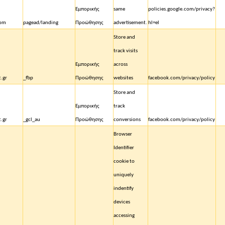
Εμπορικής
same
policies.google.com/privacy?
com
pagead/landing
Προώθησης
advertisement.
hl=el
Store and
track visits
Εμπορικής
across
t.gr
_fbp
Προώθησης
websites
facebook.com/privacy/policy
Store and
Εμπορικής
track
t.gr
_gcl_au
Προώθησης
conversions
facebook.com/privacy/policy
Browser
Identifier
cookie to
uniquely
indentify
devices
accessing