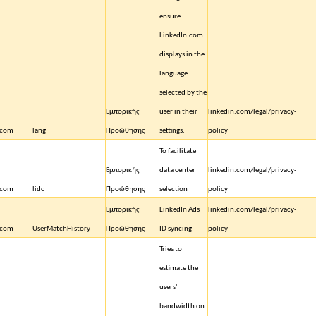
ensure
LinkedIn.com
displays in the
language
selected by the
Εμπορικής
user in their
linkedin.com/legal/privacy-
.com
lang
Προώθησης
settings.
policy
To facilitate
Εμπορικής
data center
linkedin.com/legal/privacy-
.com
lidc
Προώθησης
selection
policy
Εμπορικής
LinkedIn Ads
linkedin.com/legal/privacy-
.com
UserMatchHistory
Προώθησης
ID syncing
policy
Tries to
estimate the
users'
bandwidth on