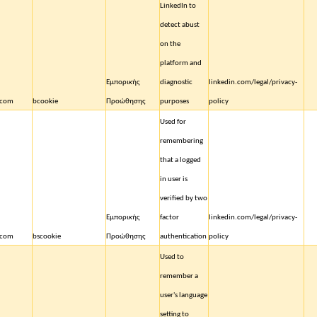
LinkedIn to
detect abust
on the
platform and
Εμπορικής
diagnostic
linkedin.com/legal/privacy-
.com
bcookie
Προώθησης
purposes
policy
Used for
remembering
that a logged
in user is
verified by two
Εμπορικής
factor
linkedin.com/legal/privacy-
.com
bscookie
Προώθησης
authentication
policy
Used to
remember a
user's language
setting to