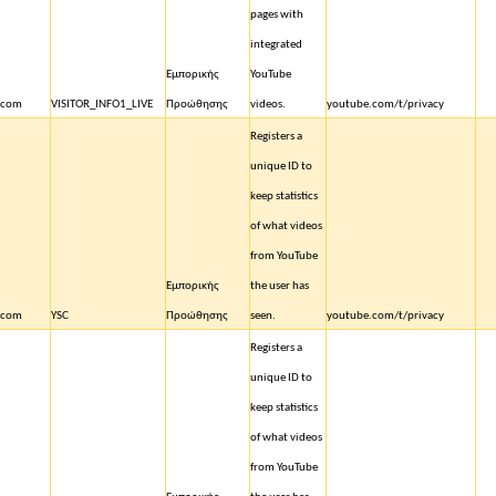
pages with
integrated
Εμπορικής
YouTube
.com
VISITOR_INFO1_LIVE
Προώθησης
videos.
youtube.com/t/privacy
Registers a
unique ID to
keep statistics
of what videos
from YouTube
Εμπορικής
the user has
.com
YSC
Προώθησης
seen.
youtube.com/t/privacy
Registers a
unique ID to
keep statistics
of what videos
from YouTube