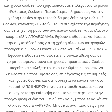
κατηγορία cookies που χρησιμοποιούμε επιλέγοντας το μενού
«Ρυθμίσεις Cookies». Περισσότερες πληροφορίες για την
χρήση Cookies στην ιστοσελίδα μας δείτε στην Πολιτική
Cookies, κάνοντας κλικ
εδώ
. Για να συνεχίσετε την περιήγησή
σας με τη χρήση μόνο των αναγκαίων cookies, κάντε κλικ στο
κουμπί «ΔΕΝ ΑΠΟΔΕΧΟΜΑΙ». Εφόσον επιθυμείτε να δώσετε
την συγκατάθεσή σας για τη χρήση όλων των κατηγοριών
προαιρετικών Cookies κάντε κλικ στο κουμπί «ΑΠΟΔΕΧΟΜΑΙ».
Εφόσον επιθυμείτε να δώσετε την συγκατάθεσή σας στη
χρήση ορισμένων μόνο κατηγοριών προαιρετικών Cookies,
μπορείτε να επιλέξετε το μενού «Ρυθμίσεις Cookies», να
δηλώσετε τις προτιμήσεις σας, επιλέγοντας τις επιθυμητές
κατηγορίες Cookies και στη συνέχεια να κάνετε κλικ στο
κουμπί «ΑΠΟΘΗΚΕΥΣΗ», για να τις αποθηκεύσετε και να
συνεχίσετε την επίσκεψή σας. Για να επιστρέψετε στην
προηγούμενη οθόνη του μενού επιλογών, μπορείτε να κάνετε
Copyright © 2026 Infoquest.gr Με επιφύλαξη κάθε νόμιμου δικαιώματος.
κλικ στο κουμπί «ΑΚΥΡΟ». Μπορείτε ανά πάσα στιγμή να
τροποποιήσετε τις προτιμήσεις σας για τα Cookies (εκτός από