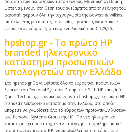
ποιότητα των ακουστικών τύπου ψείρας. Με ειδική σχεδίαση
ώστε να μένουν στη θέση τους ανεξάρτητα από την κίνηση του
ακροατή, φέρουν όλη την τεχνογνωσία της Bowers & Wilkins,
αποτελώντας μια από τις κορυφαίες προτάσεις ακουστικών
ψείρας στον κόσμο. Προτεινόμενη λιανική τιμή € 179,90.
hpshop.gr - To πρώτο HP
branded ηλεκτρονικό
κατάστημα προσωπικών
υπολογιστών στην Ελλάδα
Κυρίως
Στο hpshop.gr θα γνωρίσετε όλο το εύρος των προϊοντικών
κείμενο
λύσεων του Personal Systems Group της HP Η HP και η Info
Quest Technologies ανακοινώνουν το hpshop.gr, το πρώτο HP
branded ηλεκτρονικό κατάστημα στην Ελλάδα, στο οποίο
μπορείτε να γνωρίσετε όλο το εύρος των προϊοντικών λύσεων
του Personal Systems Group της HP. Το νέο ηλεκτρονικό
κατάστημα έχει σαν στόχο να λειτουργήσει συμπληρωματικά
στους συνεργάτες της HP, να προβάλλει όλο το εύρος των