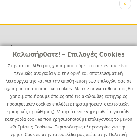
Σελιδοποίηση
Next
››
page
Χρήσιμα
Χρήσιμα
Καλωσήρθατε! – Επιλογές Cookies
Επικοινωνία
Νέα
Στην ιστοσελίδα μας χρησιμοποιούμε τα cookies που είναι
Media Kit
Καριέρα
τεχνικώς αναγκαία για την ορθή και αποτελεσματική
Όμιλος Quest
λειτουργία της και για την αποθήκευση των επιλογών σας σε
Site Map
σχέση με τα προαιρετικά cookies. Με την συγκατάθεσή σας θα
χρησιμοποιήσουμε όποιες από τις ακόλουθες κατηγορίες
προαιρετικών cookies επιλέξετε (προτιμήσεων, στατιστικών,
εμπορικής προώθησης). Μπορείτε να ενημερωθείτε για κάθε
κατηγορία cookies που χρησιμοποιούμε επιλέγοντας το μενού
«Ρυθμίσεις Cookies». Περισσότερες πληροφορίες για την
χρήση Cookies στην ιστοσελίδα μας δείτε στην Πολιτική