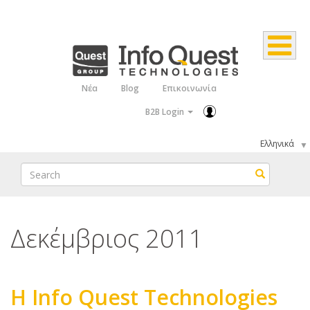
Παράκαμψη
προς
το
κυρίως
Νέα
Blog
Επικοινωνία
Top
περιεχόμενο
B2B Login
Menu
Select
your
Search
Search
language
Δεκέμβριος 2011
Η Info Quest Technologies