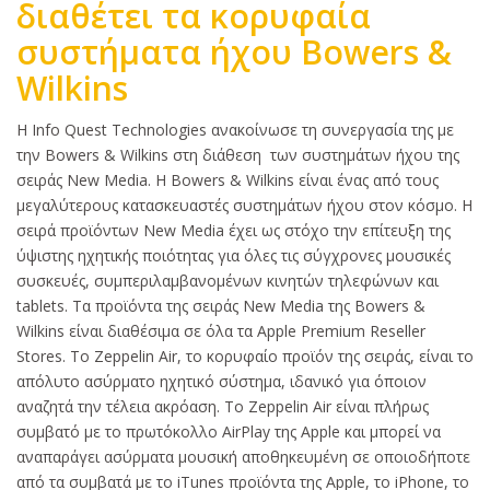
διαθέτει τα κορυφαία
συστήματα ήχου Bowers &
Wilkins
Κυρίως
Η Info Quest Technologies ανακοίνωσε τη συνεργασία της με
κείμενο
την Bowers & Wilkins στη διάθεση των συστημάτων ήχου της
σειράς New Media. Η Bowers & Wilkins είναι ένας από τους
μεγαλύτερους κατασκευαστές συστημάτων ήχου στον κόσμο. Η
σειρά προϊόντων New Media έχει ως στόχο την επίτευξη της
ύψιστης ηχητικής ποιότητας για όλες τις σύγχρονες μουσικές
συσκευές, συμπεριλαμβανομένων κινητών τηλεφώνων και
tablets. Τα προϊόντα της σειράς New Media της Bowers &
Wilkins είναι διαθέσιμα σε όλα τα Apple Premium Reseller
Stores. Το Zeppelin Air, το κορυφαίο προϊόν της σειράς, είναι το
απόλυτο ασύρματο ηχητικό σύστημα, ιδανικό για όποιον
αναζητά την τέλεια ακρόαση. Το Zeppelin Air είναι πλήρως
συμβατό με το πρωτόκολλο AirPlay της Apple και μπορεί να
αναπαράγει ασύρματα μουσική αποθηκευμένη σε οποιοδήποτε
από τα συμβατά με το iTunes προϊόντα της Apple, το iPhone, το