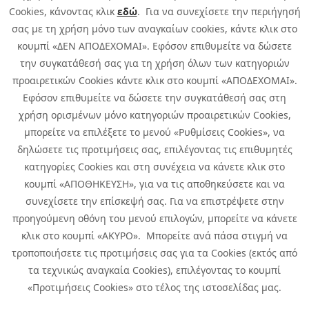
Cookies, κάνοντας κλικ
εδώ
. Για να συνεχίσετε την περιήγησή
σας με τη χρήση μόνο των αναγκαίων cookies, κάντε κλικ στο
κουμπί «ΔΕΝ ΑΠΟΔΕΧΟΜΑΙ». Εφόσον επιθυμείτε να δώσετε
την συγκατάθεσή σας για τη χρήση όλων των κατηγοριών
προαιρετικών Cookies κάντε κλικ στο κουμπί «ΑΠΟΔΕΧΟΜΑΙ».
Εφόσον επιθυμείτε να δώσετε την συγκατάθεσή σας στη
χρήση ορισμένων μόνο κατηγοριών προαιρετικών Cookies,
μπορείτε να επιλέξετε το μενού «Ρυθμίσεις Cookies», να
δηλώσετε τις προτιμήσεις σας, επιλέγοντας τις επιθυμητές
κατηγορίες Cookies και στη συνέχεια να κάνετε κλικ στο
κουμπί «ΑΠΟΘΗΚΕΥΣΗ», για να τις αποθηκεύσετε και να
συνεχίσετε την επίσκεψή σας. Για να επιστρέψετε στην
προηγούμενη οθόνη του μενού επιλογών, μπορείτε να κάνετε
Copyright © 2026 Infoquest.gr Με επιφύλαξη κάθε νόμιμου δικαιώματος.
κλικ στο κουμπί «ΑΚΥΡΟ». Μπορείτε ανά πάσα στιγμή να
τροποποιήσετε τις προτιμήσεις σας για τα Cookies (εκτός από
Πολιτική Cookies
Προτιμήσεις Cookies
|
Όροι Χρήσης
τα τεχνικώς αναγκαία Cookies), επιλέγοντας το κουμπί
Πολιτική Απορρήτου: Για να ενημερωθείτε σχετικά με την επεξεργασία
προσωπικών δεδομένων πατήστε
εδώ
.
«Προτιμήσεις Cookies» στο τέλος της ιστοσελίδας μας.
Ειδική Δήλωση CCTV
|
Ειδική Δήλωση Απορρήτου Υποβολής
Αναφορών