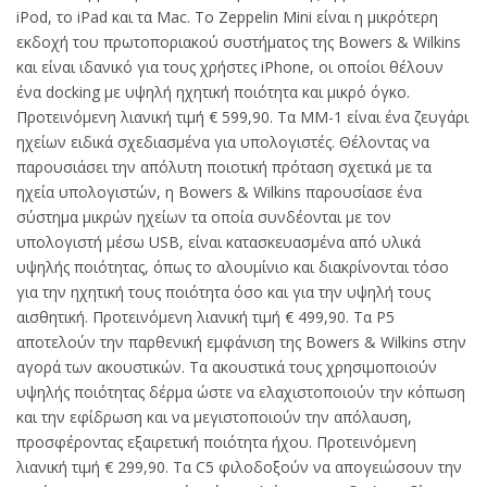
iPod, το iPad και τα Mac. Το Zeppelin Mini είναι η μικρότερη
εκδοχή του πρωτοποριακού συστήματος της Bowers & Wilkins
και είναι ιδανικό για τους χρήστες iPhone, οι οποίοι θέλουν
ένα docking με υψηλή ηχητική ποιότητα και μικρό όγκο.
Προτεινόμενη λιανική τιμή € 599,90. Τα ΜΜ-1 είναι ένα ζευγάρι
ηχείων ειδικά σχεδιασμένα για υπολογιστές. Θέλοντας να
παρουσιάσει την απόλυτη ποιοτική πρόταση σχετικά με τα
ηχεία υπολογιστών, η Bowers & Wilkins παρουσίασε ένα
σύστημα μικρών ηχείων τα οποία συνδέονται με τον
υπολογιστή μέσω USB, είναι κατασκευασμένα από υλικά
υψηλής ποιότητας, όπως το αλουμίνιο και διακρίνονται τόσο
για την ηχητική τους ποιότητα όσο και για την υψηλή τους
αισθητική. Προτεινόμενη λιανική τιμή € 499,90. Τα P5
αποτελούν την παρθενική εμφάνιση της Bowers & Wilkins στην
αγορά των ακουστικών. Τα ακουστικά τους χρησιμοποιούν
υψηλής ποιότητας δέρμα ώστε να ελαχιστοποιούν την κόπωση
και την εφίδρωση και να μεγιστοποιούν την απόλαυση,
προσφέροντας εξαιρετική ποιότητα ήχου. Προτεινόμενη
λιανική τιμή € 299,90. Τα C5 φιλοδοξούν να απογειώσουν την