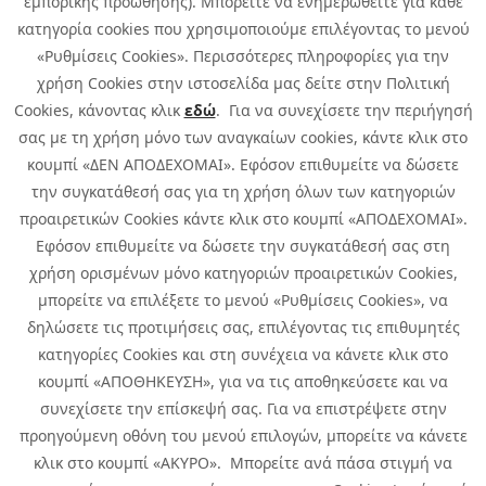
εμπορικής προώθησης). Μπορείτε να ενημερωθείτε για κάθε
κατηγορία cookies που χρησιμοποιούμε επιλέγοντας το μενού
«Ρυθμίσεις Cookies». Περισσότερες πληροφορίες για την
χρήση Cookies στην ιστοσελίδα μας δείτε στην Πολιτική
Cookies, κάνοντας κλικ
εδώ
. Για να συνεχίσετε την περιήγησή
σας με τη χρήση μόνο των αναγκαίων cookies, κάντε κλικ στο
κουμπί «ΔΕΝ ΑΠΟΔΕΧΟΜΑΙ». Εφόσον επιθυμείτε να δώσετε
την συγκατάθεσή σας για τη χρήση όλων των κατηγοριών
προαιρετικών Cookies κάντε κλικ στο κουμπί «ΑΠΟΔΕΧΟΜΑΙ».
Εφόσον επιθυμείτε να δώσετε την συγκατάθεσή σας στη
χρήση ορισμένων μόνο κατηγοριών προαιρετικών Cookies,
μπορείτε να επιλέξετε το μενού «Ρυθμίσεις Cookies», να
δηλώσετε τις προτιμήσεις σας, επιλέγοντας τις επιθυμητές
κατηγορίες Cookies και στη συνέχεια να κάνετε κλικ στο
κουμπί «ΑΠΟΘΗΚΕΥΣΗ», για να τις αποθηκεύσετε και να
συνεχίσετε την επίσκεψή σας. Για να επιστρέψετε στην
προηγούμενη οθόνη του μενού επιλογών, μπορείτε να κάνετε
Copyright © 2026 Infoquest.gr All Rights Reserved.
κλικ στο κουμπί «ΑΚΥΡΟ». Μπορείτε ανά πάσα στιγμή να