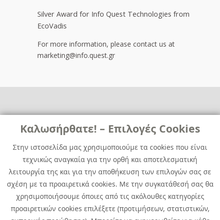
Silver Award for Info Quest Technologies from
EcoVadis
For more information, please contact us at
marketing@info.quest.gr
Links
Καλωσήρθατε! – Επιλογές Cookies
Χρήσιμα
Contact
News
Στην ιστοσελίδα μας χρησιμοποιούμε τα cookies που είναι
Media Kit
τεχνικώς αναγκαία για την ορθή και αποτελεσματική
Career
Quest Group
λειτουργία της και για την αποθήκευση των επιλογών σας σε
Site Map
σχέση με τα προαιρετικά cookies. Με την συγκατάθεσή σας θα
χρησιμοποιήσουμε όποιες από τις ακόλουθες κατηγορίες
προαιρετικών cookies επιλέξετε (προτιμήσεων, στατιστικών,